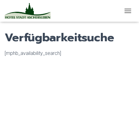
N
A
V
Verfügbarkeitsuche
I
G
A
T
[mphb_availability_search]
I
O
N
U
M
S
C
H
A
L
T
E
N